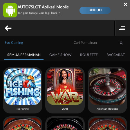
×
AUTO7SLOT Aplikasi Mobile
UNDUH
Jangan tampilkan lagi hari ini
Evo Gaming
SEMUA PERMAINAN
GAME SHOW
ROULETTE
BACCARAT
Ice Fishing
WAR
American_Roulette