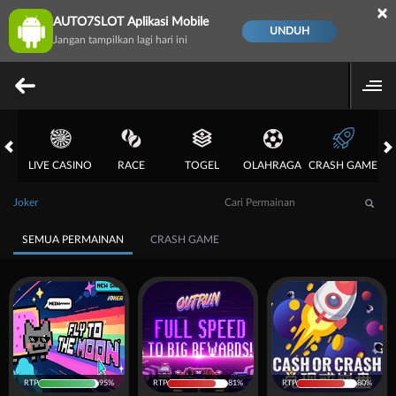
×
AUTO7SLOT Aplikasi Mobile
UNDUH
Jangan tampilkan lagi hari ini
S
LIVE CASINO
RACE
TOGEL
OLAHRAGA
CRASH GAME
Joker
SEMUA PERMAINAN
CRASH GAME
RTP
95%
RTP
81%
RTP
80%