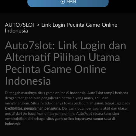
MAIN
AUTO7SLOT > Link Login Pecinta Game Online
Indonesia
Auto7slot: Link Login dan
Alternatif Pilihan Utama
Pecinta Game Online
Indonesia
Di tengah maraknya situs game online di Indonesia, Auto7slot tampil berbeda
dengan menghadirkan pengalaman bermain yang aman, adil, dan
menyenangkan. Situs ini tidak hanya fokus pada jumlah game, tetapi juga pada
kredibilitas
,
pengalaman pengguna
, Dengan ribuan pengguna aktif dan ulasan
positif dari berbagai komunitas game online, Auto7slot secara konsisten
membuktikan diri sebagai
situs game online terpercaya nomor satu di
Indonesia
.