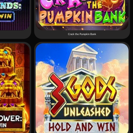
n
Crack the Pumpkin Bank