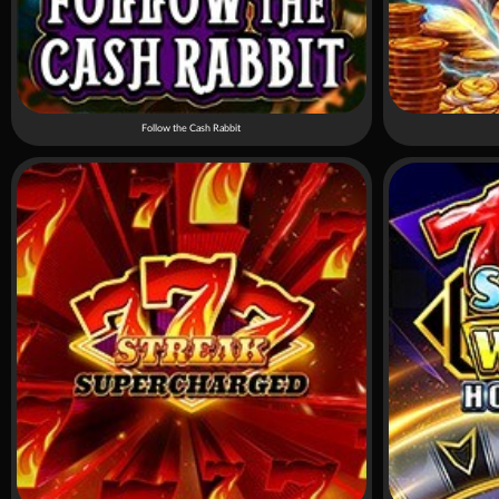
Follow the Cash Rabbit