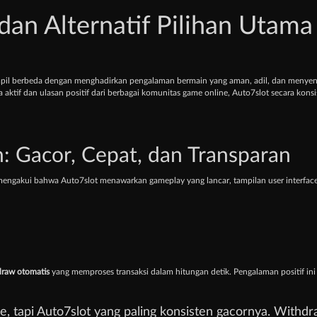
 dan Alternatif Pilihan Utam
ampil berbeda dengan menghadirkan pengalaman bermain yang aman, adil, dan menyenan
aktif dan ulasan positif dari berbagai komunitas game online, Auto7slot secara kons
 Gacor, Cepat, dan Transparan
g mengakui bahwa Auto7slot menawarkan gameplay yang lancar, tampilan user interfac
hdraw otomatis
yang memproses transaksi dalam hitungan detik. Pengalaman positif 
me, tapi Auto7slot yang paling konsisten gacornya. With