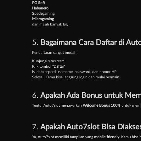
PG Soft
Habanero
Spadegaming
Microgaming
dan masih banyak lagi.
5.
Bagaimana Cara Daftar di Aut
Pendaftaran sangat mudah:
Kunjungi situs resmi
Klik tombol
"Daftar"
Isi data seperti username, password, dan nomor HP
Selesai! Kamu bisa langsung login dan mulai bermain.
6.
Apakah Ada Bonus untuk Mem
Tentu! Auto7slot menawarkan
Welcome Bonus 100%
untuk membe
7.
Apakah Auto7slot Bisa Diakse
Ya, Auto7slot memiliki tampilan yang
mobile-friendly
. Kamu bisa 