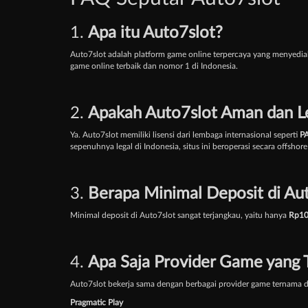
1.
Apa itu Auto7slot?
Auto7slot adalah platform game online terpercaya yang menyediakan
game online terbaik dan nomor 1 di Indonesia.
2.
Apakah Auto7slot Aman dan Le
Ya. Auto7slot memiliki lisensi dari lembaga internasional seperti
P
sepenuhnya legal di Indonesia, situs ini beroperasi secara offs
3.
Berapa Minimal Deposit di Au
Minimal deposit di Auto7slot sangat terjangkau, yaitu hanya
Rp10
4.
Apa Saja Provider Game yang T
Auto7slot bekerja sama dengan berbagai provider game ternama du
Pragmatic Play