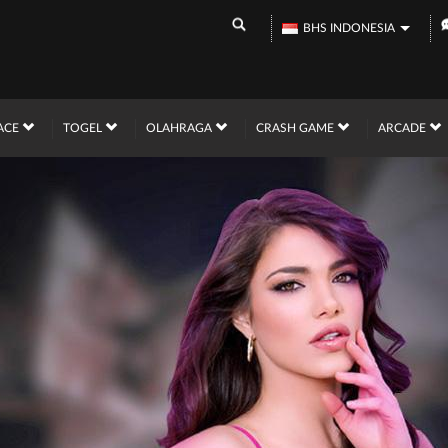
BHS INDONESIA
ACE
TOGEL
OLAHRAGA
CRASH GAME
ARCADE