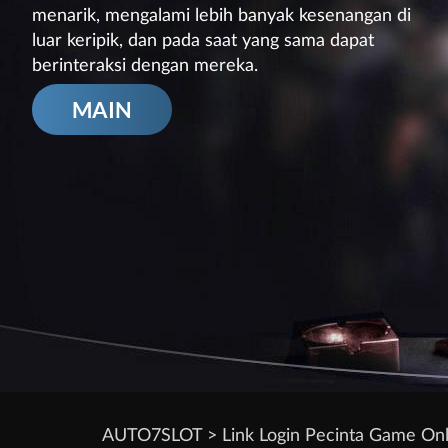
menarik, mengalami lebih banyak kesenangan di
luar keripik, dan pada saat yang sama dapat
berinteraksi dengan mereka.
MAIN
AUTO7SLOT > Link Login Pecinta Game Onl