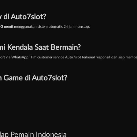
 di Auto7slot?
–3 menit
menggunakan sistem otomatis 24 jam nonstop.
mi Kendala Saat Bermain?
ort via WhatsApp. Tim customer service Auto7slot terkenal responsif dan siap mem
n Game di Auto7slot?
ap Pemain Indonesia