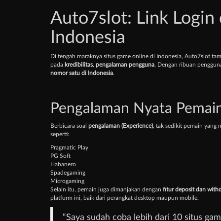
Auto7slot: Link Login
Indonesia
Di tengah maraknya situs game online di Indonesia, Auto7slot t
pada
kredibilitas
,
pengalaman pengguna
, Dengan ribuan pengguna 
nomor satu di Indonesia
.
Pengalaman Nyata Pemain:
Berbicara soal
pengalaman (Experience)
, tak sedikit pemain yan
seperti:
Pragmatic Play
PG Soft
Habanero
Spadegaming
Microgaming
Selain itu, pemain juga dimanjakan dengan
fitur deposit dan wit
platform ini, baik dari perangkat desktop maupun mobile.
“Saya sudah coba lebih dari 10 situs ga