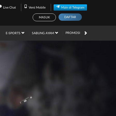
Live Chat
Versi Mobile
Main di Telegram
DAFTAR
MASUK
PROMOSI
E-SPORTS
SABUNG AYAM