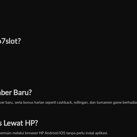
o7slot?
ber Baru?
r baru, serta bonus harian seperti cashback, rollingan, dan turnamen game berhadia
s Lewat HP?
bermain melalui browser HP Android/iOS tanpa perlu instal aplikasi.