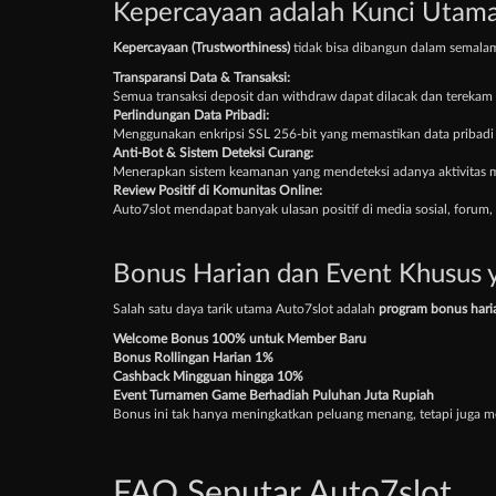
Kepercayaan adalah Kunci Utam
Kepercayaan (Trustworthiness)
tidak bisa dibangun dalam semalam.
Transparansi Data & Transaksi:
Semua transaksi deposit dan withdraw dapat dilacak dan terekam
Perlindungan Data Pribadi:
Menggunakan enkripsi SSL 256-bit yang memastikan data pribadi 
Anti-Bot & Sistem Deteksi Curang:
Menerapkan sistem keamanan yang mendeteksi adanya aktivitas 
Review Positif di Komunitas Online:
Auto7slot mendapat banyak ulasan positif di media sosial, forum,
Bonus Harian dan Event Khusus y
Salah satu daya tarik utama Auto7slot adalah
program bonus haria
Welcome Bonus 100% untuk Member Baru
Bonus Rollingan Harian 1%
Cashback Mingguan hingga 10%
Event Turnamen Game Berhadiah Puluhan Juta Rupiah
Bonus ini tak hanya meningkatkan peluang menang, tetapi juga 
FAQ Seputar Auto7slot