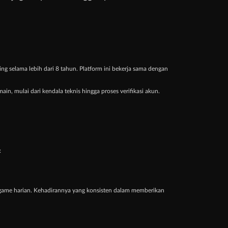
ng selama lebih dari 8 tahun. Platform ini bekerja sama dengan
, mulai dari kendala teknis hingga proses verifikasi akun.
:
m game harian. Kehadirannya yang konsisten dalam memberikan