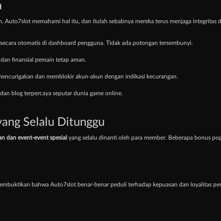
a
 Auto7slot memahami hal itu, dan itulah sebabnya mereka terus menjaga integritas d
 secara otomatis di dashboard pengguna. Tidak ada potongan tersembunyi.
dan finansial pemain tetap aman.
mencurigakan dan memblokir akun-akun dengan indikasi kecurangan.
 dan blog terpercaya seputar dunia game online.
ang Selalu Ditunggu
n dan event-event spesial
yang selalu dinanti oleh para member. Beberapa bonus popu
membuktikan bahwa Auto7slot benar-benar peduli terhadap kepuasan dan loyalitas p