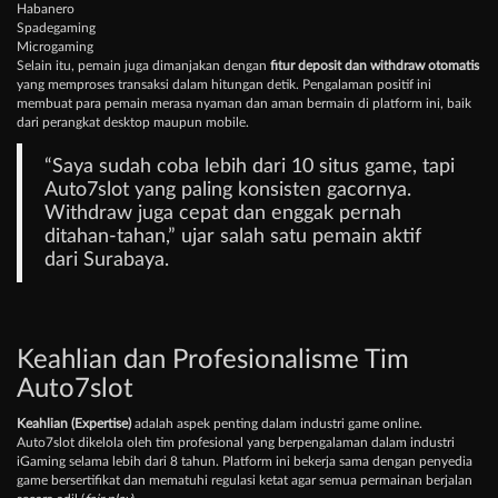
Habanero
Spadegaming
Microgaming
Selain itu, pemain juga dimanjakan dengan
fitur deposit dan withdraw otomatis
yang memproses transaksi dalam hitungan detik. Pengalaman positif ini
membuat para pemain merasa nyaman dan aman bermain di platform ini, baik
dari perangkat desktop maupun mobile.
“Saya sudah coba lebih dari 10 situs game, tapi
Auto7slot yang paling konsisten gacornya.
Withdraw juga cepat dan enggak pernah
ditahan-tahan,” ujar salah satu pemain aktif
dari Surabaya.
Keahlian dan Profesionalisme Tim
Auto7slot
Keahlian (Expertise)
adalah aspek penting dalam industri game online.
Auto7slot dikelola oleh tim profesional yang berpengalaman dalam industri
iGaming selama lebih dari 8 tahun. Platform ini bekerja sama dengan penyedia
game bersertifikat dan mematuhi regulasi ketat agar semua permainan berjalan