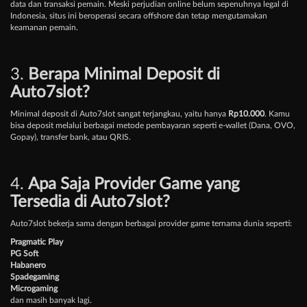
data dan transaksi pemain. Meski perjudian online belum sepenuhnya legal di
Indonesia, situs ini beroperasi secara offshore dan tetap mengutamakan
keamanan pemain.
3.
Berapa Minimal Deposit di
Auto7slot?
Minimal deposit di Auto7slot sangat terjangkau, yaitu hanya
Rp10.000
. Kamu
bisa deposit melalui berbagai metode pembayaran seperti e-wallet (Dana, OVO,
Gopay), transfer bank, atau QRIS.
4.
Apa Saja Provider Game yang
Tersedia di Auto7slot?
Auto7slot bekerja sama dengan berbagai provider game ternama dunia seperti:
Pragmatic Play
PG Soft
Habanero
Spadegaming
Microgaming
dan masih banyak lagi.