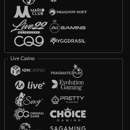
Live Casino