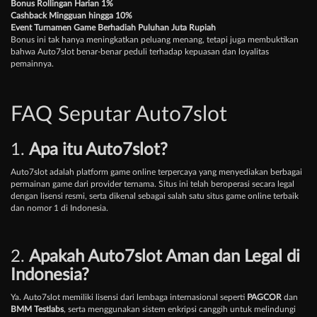
Bonus Rollingan Harian 1%
Cashback Mingguan hingga 10%
Event Turnamen Game Berhadiah Puluhan Juta Rupiah
Bonus ini tak hanya meningkatkan peluang menang, tetapi juga membuktikan
bahwa Auto7slot benar-benar peduli terhadap kepuasan dan loyalitas
pemainnya.
FAQ Seputar Auto7slot
1.
Apa itu Auto7slot?
Auto7slot adalah platform game online terpercaya yang menyediakan berbagai
permainan game dari provider ternama. Situs ini telah beroperasi secara legal
dengan lisensi resmi, serta dikenal sebagai salah satu situs game online terbaik
dan nomor 1 di Indonesia.
2.
Apakah Auto7slot Aman dan Legal di
Indonesia?
Ya. Auto7slot memiliki lisensi dari lembaga internasional seperti
PAGCOR
dan
BMM Testlabs
, serta menggunakan sistem enkripsi canggih untuk melindungi