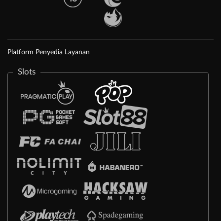
Platform Penyedia Layanan
Slots