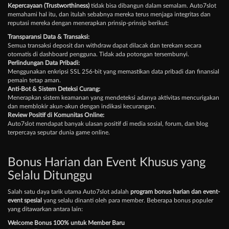
Kepercayaan (Trustworthiness)
tidak bisa dibangun dalam semalam. Auto7slot
memahami hal itu, dan itulah sebabnya mereka terus menjaga integritas dan
reputasi mereka dengan menerapkan prinsip-prinsip berikut:
Transparansi Data & Transaksi:
Semua transaksi deposit dan withdraw dapat dilacak dan terekam secara
otomatis di dashboard pengguna. Tidak ada potongan tersembunyi.
Perlindungan Data Pribadi:
Menggunakan enkripsi SSL 256-bit yang memastikan data pribadi dan finansial
pemain tetap aman.
Anti-Bot & Sistem Deteksi Curang:
Menerapkan sistem keamanan yang mendeteksi adanya aktivitas mencurigakan
dan memblokir akun-akun dengan indikasi kecurangan.
Review Positif di Komunitas Online:
Auto7slot mendapat banyak ulasan positif di media sosial, forum, dan blog
terpercaya seputar dunia game online.
Bonus Harian dan Event Khusus yang
Selalu Ditunggu
Salah satu daya tarik utama Auto7slot adalah
program bonus harian dan event-
event spesial
yang selalu dinanti oleh para member. Beberapa bonus populer
yang ditawarkan antara lain:
Welcome Bonus 100% untuk Member Baru