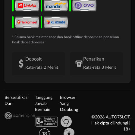
* Selama bank maintenance dan bank offline deposit dan penarikan
tidak dapat diproses
Deposit
Penarikan
Rata-rata 2 Menit
Rata-rata 3 Menit
Bersertifikasi
Tanggung
Browser
Dari
Jawab
Yang
Bermain
Didukung
©2026 AUTO7SLOT.
Hak cipta dilindungi |
18+