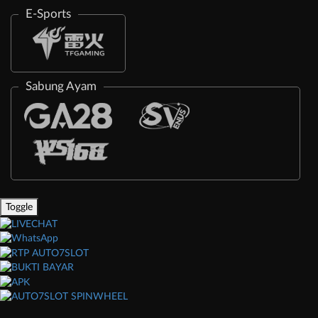
E-Sports
Sabung Ayam
Toggle