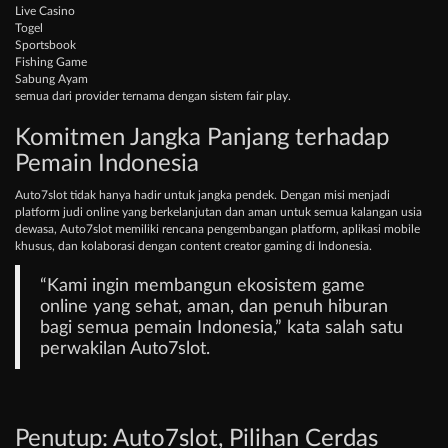
Live Casino
Togel
Sportsbook
Fishing Game
Sabung Ayam
semua dari provider ternama dengan sistem fair play.
Komitmen Jangka Panjang terhadap
Pemain Indonesia
Auto7slot tidak hanya hadir untuk jangka pendek. Dengan misi menjadi
platform judi online yang berkelanjutan dan aman untuk semua kalangan usia
dewasa, Auto7slot memiliki rencana pengembangan platform, aplikasi mobile
khusus, dan kolaborasi dengan content creator gaming di Indonesia.
“Kami ingin membangun ekosistem game
online yang sehat, aman, dan penuh hiburan
bagi semua pemain Indonesia,” kata salah satu
perwakilan Auto7slot.
Penutup: Auto7slot, Pilihan Cerdas