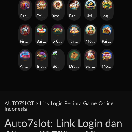
Cards Hi Lo
Coin Pusher
Xoc Dia Lightning
Baccarat: Swipe
KM Virtual Horse Racing
Jogo De Bozo
Fish Prawn Crab 2
Bai Cao
5 Card Poker
Tai Xiu
Monkey King Roulette
Pai Kang
Andar Bahar
Triple Chance
Bola Golek
Dragon Tiger 2
Sic Bo
Money Wheel Deluxe
AUTO7SLOT > Link Login Pecinta Game Online
Indonesia
Auto7slot: Link Login dan