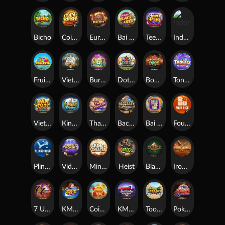
Bicho
Coin Rush Deluxe
European Roulette
Bai Cao Black & Red
Teen Patti Versus
Indonesian Animal Dice
Fruit Roulette
Vietnam Fish Prawn Crab
Burmese 6 Animals
Dota Hi-Lo
Bonus Dice
Tongits
Vietnam Rock Paper Scissors
Kingmaker Pok Deng
Thai Fish Prawn Crab GO!
Baccarat: Multi
Bai Cao Mystic Four
Four Dice
Plinko Rush
Video Poker
Minesweeper
Heist
Blackjack
Iron Dome
7 Up 7 Down
KM Power Ball
Coin Toss
KM Virtual Greyhound Racing
Toon Crash
Poker Roulette