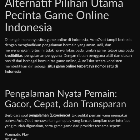
Alternatif Pilihan Utama
Pecinta Game Online
Indonesia
Di tengah maraknya situs game online di Indonesia, Auto7slot tampil berbeda
dengan menghadirkan pengalaman bermain yang aman, adil, dan
menyenangkan. Situs ini tidak hanya fokus pada jumlah game, tetapi juga pada
kredibilitas
,
pengalaman pengguna
, Dengan ribuan pengguna aktif dan ulasan
positif dari berbagai komunitas game online, Auto7slot secara konsisten
membuktikan diri sebagai
situs game online terpercaya nomor satu di
Indonesia
.
Pengalaman Nyata Pemain:
Gacor, Cepat, dan Transparan
Berbicara soal
pengalaman (Experience)
, tak sedikit pemain yang mengakui
bahwa Auto7slot menawarkan gameplay yang lancar, tampilan user interface
yang mudah digunakan, serta game game dari provider ternama seperti:
Pragmatic Play
PG Soft