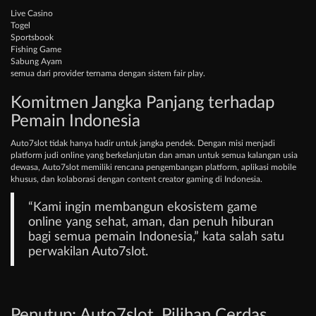
Live Casino
Togel
Sportsbook
Fishing Game
Sabung Ayam
semua dari provider ternama dengan sistem fair play.
Komitmen Jangka Panjang terhadap
Pemain Indonesia
Auto7slot tidak hanya hadir untuk jangka pendek. Dengan misi menjadi
platform judi online yang berkelanjutan dan aman untuk semua kalangan usia
dewasa, Auto7slot memiliki rencana pengembangan platform, aplikasi mobile
khusus, dan kolaborasi dengan content creator gaming di Indonesia.
“Kami ingin membangun ekosistem game
online yang sehat, aman, dan penuh hiburan
bagi semua pemain Indonesia,” kata salah satu
perwakilan Auto7slot.
Penutup: Auto7slot, Pilihan Cerdas