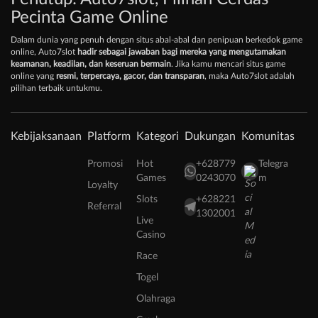
Pecinta Game Online
Dalam dunia yang penuh dengan situs abal-abal dan penipuan berkedok game
online, Auto7slot
hadir sebagai jawaban bagi mereka yang mengutamakan
keamanan, keadilan, dan keseruan bermain
. Jika kamu mencari situs game
online yang
resmi, terpercaya, gacor, dan transparan
, maka Auto7slot adalah
pilihan terbaik untukmu.
Kebijaksanaan
Platform
Kategori
Dukungan
Komunitas
Promosi
Hot
+628779
Telegra
Games
0243070
m
Loyalty
Slots
+628221
Referral
1302001
Live
Casino
Race
Togel
Olahraga