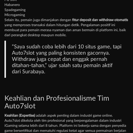
Habanero
Spadegaming
Microgaming
Selain itu, pemain juga dimanjakan dengan
fitur deposit dan withdraw otomatis
yang memproses transaksi dalam hitungan detik. Pengalaman positif ini
membuat para pemain merasa nyaman dan aman bermain di platform ini, baik
dari perangkat desktop maupun mobile.
“Saya sudah coba lebih dari 10 situs game, tapi
Auto7slot yang paling konsisten gacornya.
Withdraw juga cepat dan enggak pernah
ditahan-tahan,” ujar salah satu pemain aktif
dari Surabaya.
Keahlian dan Profesionalisme Tim
Auto7slot
Keahlian (Expertise)
adalah aspek penting dalam industri game online.
Auto7slot dikelola oleh tim profesional yang berpengalaman dalam industri
iGaming selama lebih dari 8 tahun. Platform ini bekerja sama dengan penyedia
game bersertifikat dan mematuhi regulasi ketat agar semua permainan berjalan