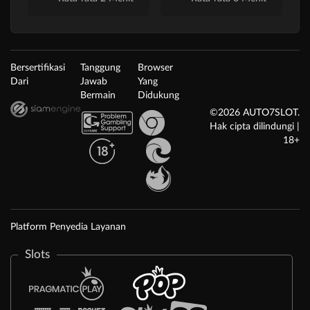
Bersertifikasi
Tanggung
Browser
Dari
Jawab
Yang
Bermain
Didukung
©2026 AUTO7SLOT.
Hak cipta dilindungi |
18+
Platform Penyedia Layanan
Slots