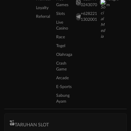
Games
0243070
m
Loyalty
Slots
+628221
Referral
1302001
Live
Casino
Race
Togel
Olahraga
Crash
Game
Arcade
E-Sports
Sabung
Ayam
TARUHAN SLOT