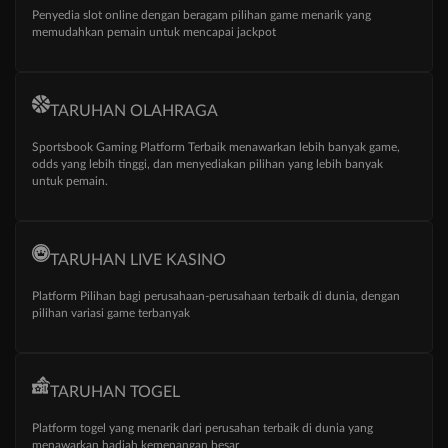
Penyedia slot online dengan beragam pilihan game menarik yang
memudahkan pemain untuk mencapai jackpot
TARUHAN OLAHRAGA
Sportsbook Gaming Platform Terbaik menawarkan lebih banyak game,
odds yang lebih tinggi, dan menyediakan pilihan yang lebih banyak
untuk pemain.
TARUHAN LIVE KASINO
Platform Pilihan bagi perusahaan-perusahaan terbaik di dunia, dengan
pilihan variasi game terbanyak
TARUHAN TOGEL
Platform togel yang menarik dari perusahan terbaik di dunia yang
menawarkan hadiah kemenangan besar