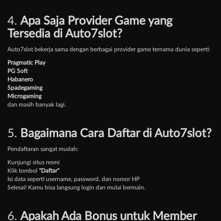
4.
Apa Saja Provider Game yang
Tersedia di Auto7slot?
Auto7slot bekerja sama dengan berbagai provider game ternama dunia seperti:
Pragmatic Play
PG Soft
Habanero
Spadegaming
Microgaming
dan masih banyak lagi.
5.
Bagaimana Cara Daftar di Auto7slot?
Pendaftaran sangat mudah:
Kunjungi situs resmi
Klik tombol
"Daftar"
Isi data seperti username, password, dan nomor HP
Selesai! Kamu bisa langsung login dan mulai bermain.
6.
Apakah Ada Bonus untuk Member