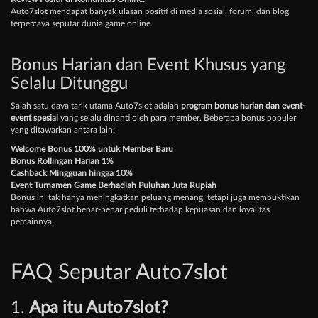
Auto7slot mendapat banyak ulasan positif di media sosial, forum, dan blog
terpercaya seputar dunia game online.
Bonus Harian dan Event Khusus yang
Selalu Ditunggu
Salah satu daya tarik utama Auto7slot adalah
program bonus harian dan event-
event spesial
yang selalu dinanti oleh para member. Beberapa bonus populer
yang ditawarkan antara lain:
Welcome Bonus 100% untuk Member Baru
Bonus Rollingan Harian 1%
Cashback Mingguan hingga 10%
Event Turnamen Game Berhadiah Puluhan Juta Rupiah
Bonus ini tak hanya meningkatkan peluang menang, tetapi juga membuktikan
bahwa Auto7slot benar-benar peduli terhadap kepuasan dan loyalitas
pemainnya.
FAQ Seputar Auto7slot
1.
Apa itu Auto7slot?