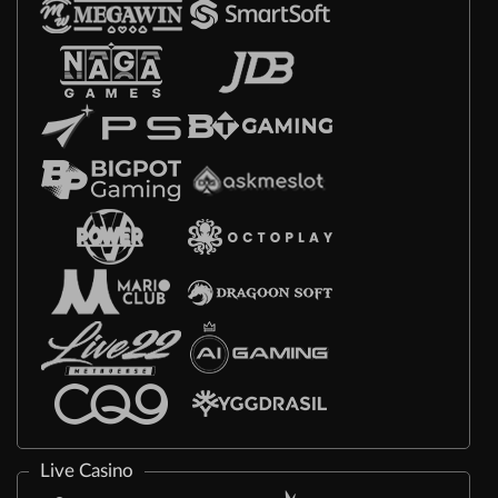
Live Casino