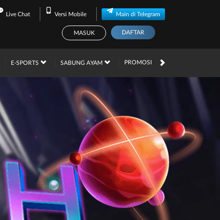
Live Chat
Versi Mobile
Main di Telegram
DAFTAR
MASUK
PROMOSI
E-SPORTS
SABUNG AYAM