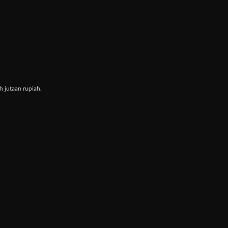
h jutaan rupiah.