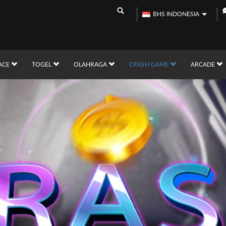
BHS INDONESIA
ACE
TOGEL
OLAHRAGA
CRASH GAME
ARCADE