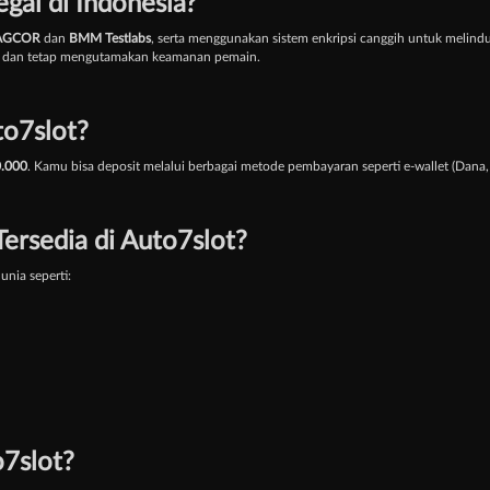
gal di Indonesia?
AGCOR
dan
BMM Testlabs
, serta menggunakan sistem enkripsi canggih untuk melindu
hore dan tetap mengutamakan keamanan pemain.
to7slot?
.000
. Kamu bisa deposit melalui berbagai metode pembayaran seperti e-wallet (Dana
ersedia di Auto7slot?
nia seperti:
o7slot?