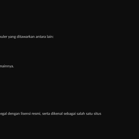
ler yang ditawarkan antara lain:
emainnya.
l dengan lisensi resmi, serta dikenal sebagai salah satu situs