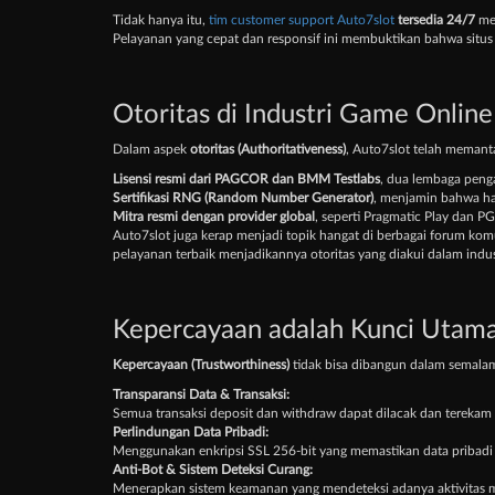
Tidak hanya itu,
tim customer support Auto7slot
tersedia 24/7
mel
Pelayanan yang cepat dan responsif ini membuktikan bahwa situs in
Otoritas di Industri Game Online
Dalam aspek
otoritas (Authoritativeness)
, Auto7slot telah memantap
Lisensi resmi dari PAGCOR dan BMM Testlabs
, dua lembaga penga
Sertifikasi RNG (Random Number Generator)
, menjamin bahwa has
Mitra resmi dengan provider global
, seperti Pragmatic Play dan PG
Auto7slot juga kerap menjadi topik hangat di berbagai forum ko
pelayanan terbaik menjadikannya otoritas yang diakui dalam indust
Kepercayaan adalah Kunci Utam
Kepercayaan (Trustworthiness)
tidak bisa dibangun dalam semalam.
Transparansi Data & Transaksi:
Semua transaksi deposit dan withdraw dapat dilacak dan terekam
Perlindungan Data Pribadi:
Menggunakan enkripsi SSL 256-bit yang memastikan data pribadi 
Anti-Bot & Sistem Deteksi Curang:
Menerapkan sistem keamanan yang mendeteksi adanya aktivitas 