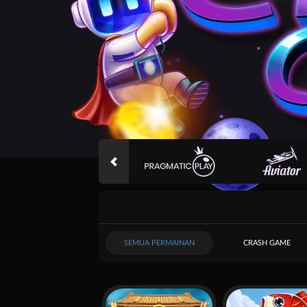
SEMUA PERMAINAN
CRASH GAME