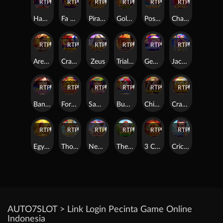
RTP
87%
RTP
84%
RTP
81%
RTP
90%
RTP
90%
RTP
81%
Happy Taxi
Fa Fa Fa
Pirate Queen
Golden Temple
Poseidon
Charge Buffalo Ascent
RTP
92%
RTP
81%
RTP
82%
RTP
85%
RTP
87%
RTP
95%
Arena Fighter
Crazy Pusher
Zeus
Trial of Phoenix
Gem Party
Jackpot Joker
RTP
91%
RTP
86%
RTP
83%
RTP
94%
RTP
90%
RTP
91%
Bangla Beauty
Fortune Tree
Samba
Bubble Beauty
Chin Shi Huang
Crazy Golden Bank
RTP
89%
RTP
89%
RTP
81%
RTP
86%
RTP
83%
RTP
82%
Egypt's Glow
Thor X
Neko Fortune
The Pig House
3 Coin Treasures
Cricket Sah 75
AUTO7SLOT > Link Login Pecinta Game Online
Indonesia