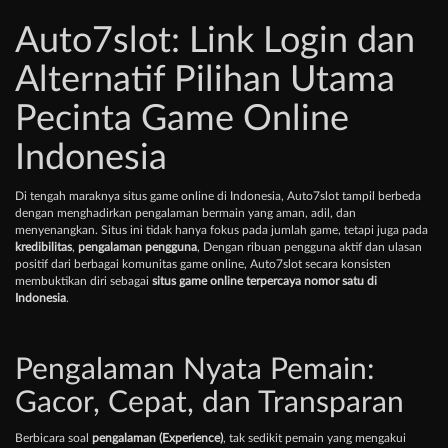
Auto7slot: Link Login dan
Alternatif Pilihan Utama
Pecinta Game Online
Indonesia
Di tengah maraknya situs game online di Indonesia, Auto7slot tampil berbeda
dengan menghadirkan pengalaman bermain yang aman, adil, dan
menyenangkan. Situs ini tidak hanya fokus pada jumlah game, tetapi juga pada
kredibilitas
,
pengalaman pengguna
, Dengan ribuan pengguna aktif dan ulasan
positif dari berbagai komunitas game online, Auto7slot secara konsisten
membuktikan diri sebagai
situs game online terpercaya nomor satu di
Indonesia
.
Pengalaman Nyata Pemain:
Gacor, Cepat, dan Transparan
Berbicara soal
pengalaman (Experience)
, tak sedikit pemain yang mengakui