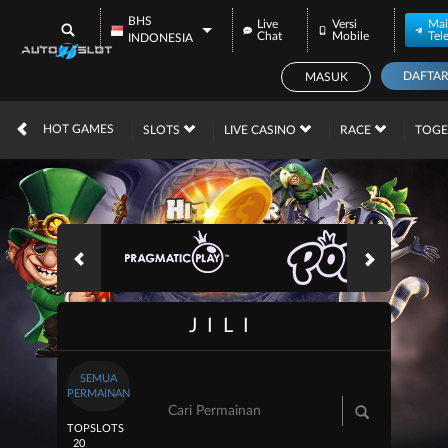
BHS
Live
Versi
Mai
Chat
Mobile
Tel
INDONESIA
DAFTA
MASUK
IDR
12,665,308,
HOT GAMES
SLOTS
LIVE CASINO
RACE
TOG
JILI
SEMUA
PERMAINAN
TOP
SLOTS
20