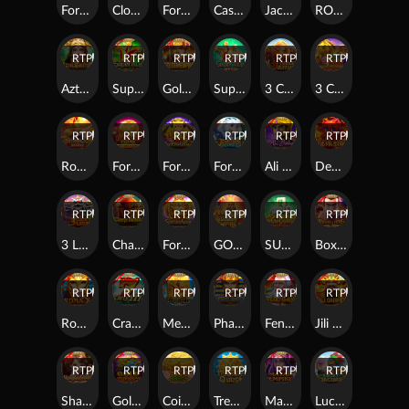
Fortune Gems 500
Clover Coins 3x3
Fortune Coins 2
Cash Coin
Jackpot Joker FEVER
ROMA X 10000
RTP
97%
RTP
98%
RTP
97%
RTP
84%
RTP
95%
RTP
91%
Aztec Priestess
Super Ace
Golden Empire
Super Ace Joker
3 Charge Buffalo
3 Coin Wild Horse
RTP
89%
RTP
95%
RTP
97%
RTP
91%
RTP
98%
RTP
79%
Roma X Deluxe
Fortune Coins
Fortune Gems 2
Fortune Monkey
Ali Baba
Devil Fire
RTP
94%
RTP
91%
RTP
98%
RTP
82%
RTP
97%
RTP
85%
3 LUCKY LION
Charge Buffalo
Fortune Gems
GOLDEN EMPIRE 2
SUPER MAHJONG
Boxing King
RTP
88%
RTP
95%
RTP
97%
RTP
89%
RTP
95%
RTP
88%
RomaX
Crazy777
Mega Ace
Pharaoh Treasure
Fengshen
Jili Caishen
RTP
90%
RTP
83%
RTP
86%
RTP
84%
RTP
87%
RTP
94%
Shanghai Beauty
Gold Rush
Coin Tree
Treasure Quest
Mayan Empire
Lucky Jaguar