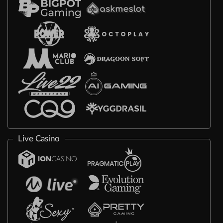
Live Casino