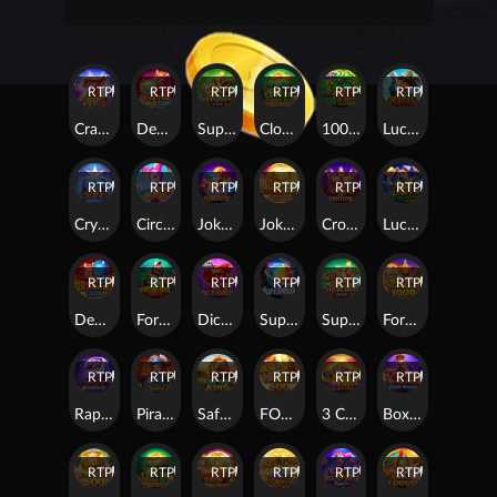
RTP
95%
RTP
79%
RTP
93%
RTP
93%
RTP
89%
RTP
90%
Crazy777 2
Devil Fire Bonu$ Coin
Super Ace 2
Clover Coins 4x4
100 Blazing Clover
Lucky Macaw
RTP
89%
RTP
97%
RTP
94%
RTP
93%
RTP
93%
RTP
79%
Crystal 777 DELUXE
Circus Joker 4096
Joker's Fortune
Joker Coins Expanded
Crown of Fortune
Lucky Caramelo
RTP
94%
RTP
93%
RTP
93%
RTP
79%
RTP
94%
RTP
83%
Devil Fire Twins
Fortune Hook Boom
Dice & Drop
Supernova
Super Ace SPEED
Fortune Garuda 1000
RTP
79%
RTP
94%
RTP
89%
RTP
82%
RTP
95%
RTP
88%
Rapid Gems 777
Pirate Queen 2
Safari King
FORTUNE GARUDA 500
3 Coin Treasures 2
Boxing King Title Match
RTP
96%
RTP
83%
RTP
95%
RTP
82%
RTP
86%
RTP
80%