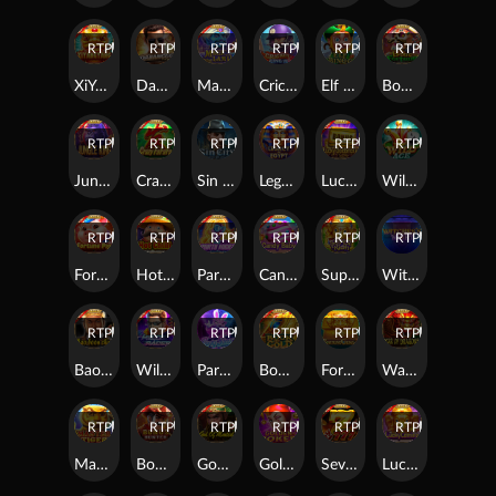
RTP
89%
RTP
89%
RTP
95%
RTP
89%
RTP
83%
RTP
86%
XiYangYang
Dabanggg
Magic Lamp
Cricket King 18
Elf Bingo
Bone Fortune
RTP
81%
RTP
90%
RTP
91%
RTP
79%
RTP
85%
RTP
95%
Jungle King
Crazy FaFaFa
Sin City
Legacy of Egypt
Lucky Goldbricks
Wild Ace
RTP
94%
RTP
88%
RTP
87%
RTP
83%
RTP
86%
RTP
83%
FortunePig
Hot Chilli
Party Night
Candy Baby
Super Rich
Witches Night
RTP
93%
RTP
83%
RTP
82%
RTP
89%
RTP
95%
RTP
83%
Bao boon chin
Wild Racer
Party Star
Book of Gold
Fortune Gems 3
War Of Dragons
RTP
80%
RTP
80%
RTP
90%
RTP
89%
RTP
87%
RTP
80%
Master Tiger
Bonus Hunter
God Of Martial
Golden Joker
SevenSevenSeven
Lucky Coming