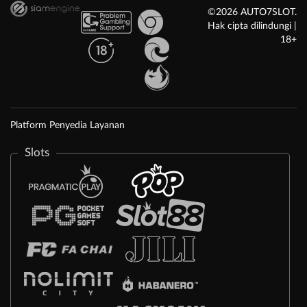
©2026 AUTO7SLOT.
Hak cipta dilindungi |
18+
Platform Penyedia Layanan
Slots