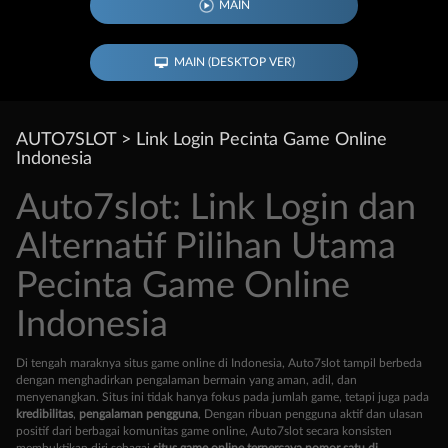
MAIN
MAIN (DESKTOP VER)
AUTO7SLOT > Link Login Pecinta Game Online
Indonesia
Auto7slot: Link Login dan
Alternatif Pilihan Utama
Pecinta Game Online
Indonesia
Di tengah maraknya situs game online di Indonesia, Auto7slot tampil berbeda
dengan menghadirkan pengalaman bermain yang aman, adil, dan
menyenangkan. Situs ini tidak hanya fokus pada jumlah game, tetapi juga pada
kredibilitas
,
pengalaman pengguna
, Dengan ribuan pengguna aktif dan ulasan
positif dari berbagai komunitas game online, Auto7slot secara konsisten