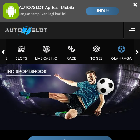
×
AUTO7SLOT Aplikasi Mobile
UNDUH
Jangan tampilkan lagi hari ini
MES
SLOTS
LIVE CASINO
RACE
TOGEL
OLAHRAGA
CR