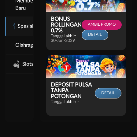
Member
Baru
BONUS
ROLLINGAN
AMBIL PROMO
Spesial
0.7%
DETAIL
Tanggal akhir:
30-Jun-2029
Olahraga
Slots
DEPOSIT PULSA
TANPA
DETAIL
POTONGAN
Tanggal akhir:
-