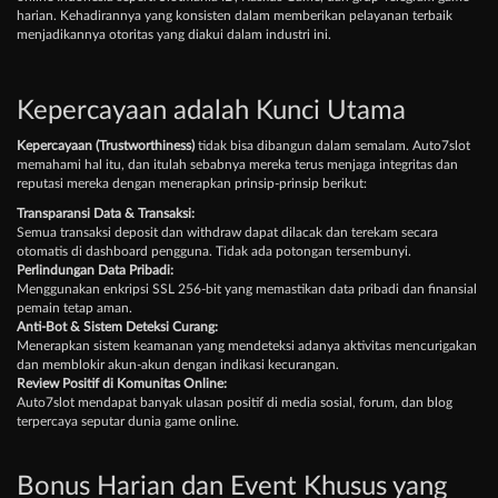
harian. Kehadirannya yang konsisten dalam memberikan pelayanan terbaik
menjadikannya otoritas yang diakui dalam industri ini.
Kepercayaan adalah Kunci Utama
Kepercayaan (Trustworthiness)
tidak bisa dibangun dalam semalam. Auto7slot
memahami hal itu, dan itulah sebabnya mereka terus menjaga integritas dan
reputasi mereka dengan menerapkan prinsip-prinsip berikut:
Transparansi Data & Transaksi:
Semua transaksi deposit dan withdraw dapat dilacak dan terekam secara
otomatis di dashboard pengguna. Tidak ada potongan tersembunyi.
Perlindungan Data Pribadi:
Menggunakan enkripsi SSL 256-bit yang memastikan data pribadi dan finansial
pemain tetap aman.
Anti-Bot & Sistem Deteksi Curang:
Menerapkan sistem keamanan yang mendeteksi adanya aktivitas mencurigakan
dan memblokir akun-akun dengan indikasi kecurangan.
Review Positif di Komunitas Online:
Auto7slot mendapat banyak ulasan positif di media sosial, forum, dan blog
terpercaya seputar dunia game online.
Bonus Harian dan Event Khusus yang