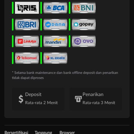
* Selama bank maintenance dan bank offline deposit dan penarikan
tidak dapat diproses
Deposit
Penarikan
Rata-rata 2 Menit
Rata-rata 3 Menit
Bersertifikasi
Tanggung
Browser