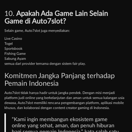
10.
Apakah Ada Game Lain Selain
Game di Auto7slot?
Selain game, Auto7slot juga menyediakan:
Live Casino
Togel
Sportsbook
Fishing Game
Sabung Ayam
semua dari provider ternama dengan sistem fair play.
Komitmen Jangka Panjang terhadap
Pemain Indonesia
Auto7slot tidak hanya hadir untuk jangka pendek. Dengan misi menjadi
platform judi online yang berkelanjutan dan aman untuk semua kalangan usia
dewasa, Auto7slot memiliki rencana pengembangan platform, aplikasi mobile
khusus, dan kolaborasi dengan content creator gaming di Indonesia.
“Kami ingin membangun ekosistem game
online yang sehat, aman, dan penuh hiburan
bagi semua pemain Indonesia,” kata salah satu