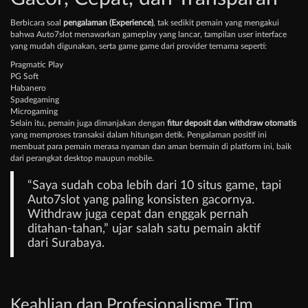
Berbicara soal
pengalaman (Experience)
, tak sedikit pemain yang mengakui
bahwa Auto7slot menawarkan gameplay yang lancar, tampilan user interface
yang mudah digunakan, serta game game dari provider ternama seperti:
Pragmatic Play
PG Soft
Habanero
Spadegaming
Microgaming
Selain itu, pemain juga dimanjakan dengan
fitur deposit dan withdraw otomatis
yang memproses transaksi dalam hitungan detik. Pengalaman positif ini
membuat para pemain merasa nyaman dan aman bermain di platform ini, baik
dari perangkat desktop maupun mobile.
“Saya sudah coba lebih dari 10 situs game, tapi
Auto7slot yang paling konsisten gacornya.
Withdraw juga cepat dan enggak pernah
ditahan-tahan,” ujar salah satu pemain aktif
dari Surabaya.
Keahlian dan Profesionalisme Tim